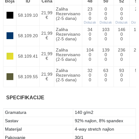
Boja
ID
Cena
48
50
52
5
Zaliha
23
0
0
2
21,99
Rezervisano
0
0
0
0
58.109.10
€
(2-5 dana)
0
0
0
0
Dolazak
Dolazak
Dolazak
Dola
Zaliha
34
103
146
13
21,99
Rezervisano
0
0
0
0
58.109.20
€
(2-5 dana)
0
0
0
0
Zaliha
104
139
236
26
21,99
Rezervisano
0
0
0
0
58.109.41
€
(2-5 dana)
0
0
0
0
Zaliha
32
63
93
5
21,99
Rezervisano
0
0
0
0
58.109.55
€
(2-5 dana)
0
0
0
0
SPECIFIKACIJE
Gramatura
140 g/m2
Sastav
92% najlon, 8% spandex
Materijal
4-way stretch najlon
Pakovanje
30/1