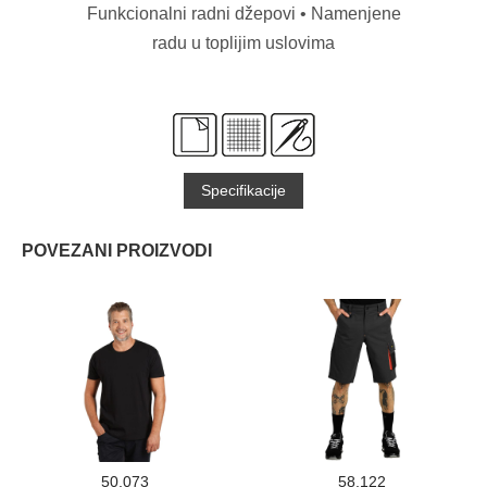
Funkcionalni radni džepovi • Namenjene
radu u toplijim uslovima
Specifikacije
POVEZANI PROIZVODI
50.073
58.122