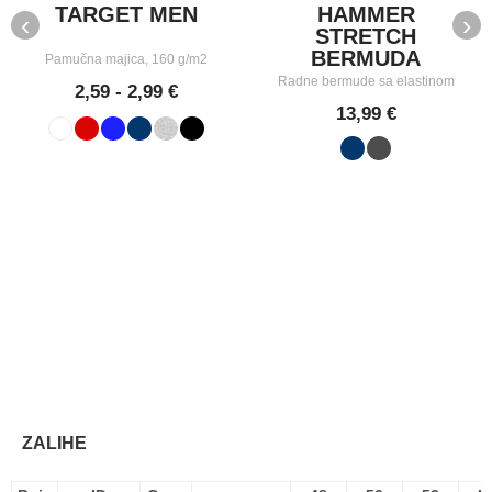
TARGET MEN
HAMMER
‹
›
STRETCH
BERMUDA
Pamučna majica, 160 g/m2
Radne bermude sa elastinom
2,59 - 2,99 €
13,99 €
ZALIHE