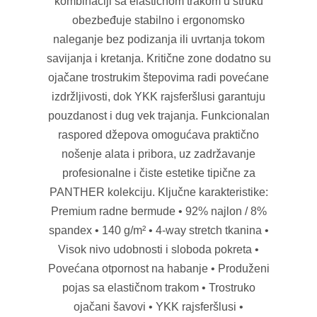
kombinaciji sa elastičnom trakom u struku
obezbeđuje stabilno i ergonomsko
naleganje bez podizanja ili uvrtanja tokom
savijanja i kretanja. Kritične zone dodatno su
ojačane trostrukim štepovima radi povećane
izdržljivosti, dok YKK rajsferšlusi garantuju
pouzdanost i dug vek trajanja. Funkcionalan
raspored džepova omogućava praktično
nošenje alata i pribora, uz zadržavanje
profesionalne i čiste estetike tipične za
PANTHER kolekciju. Ključne karakteristike:
Premium radne bermude • 92% najlon / 8%
spandex • 140 g/m² • 4-way stretch tkanina •
Visok nivo udobnosti i sloboda pokreta •
Povećana otpornost na habanje • Produženi
pojas sa elastičnom trakom • Trostruko
ojačani šavovi • YKK rajsferšlusi •