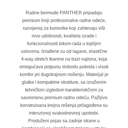
Radne bermude PANTHER pripadaju
premium liniji profesionalne radne odeće,
razvijenoj za korisnike koji zahtevaju viši
nivo udobnosti, kvaliteta izrade i
funkcionalnosti tokom rada u toplijim
uslovima. Izrađene su od lagane, elastične
4-way stretch tkanine na bazi najlona, koja
omogućava potpunu slobodu pokreta i visok
komfor pri dugotrajnom nošenju. Materijal je
glatke i kompaktne strukture, sa izraženim
tehničkim izgledom karakterističnim za
savremenu premium radnu odeću. Pažljivo
konstruisana krojna rešenja prilagođena su
intenzivnoj svakodnevnoj upotrebi.
Produženi pojas sa zadnje strane u