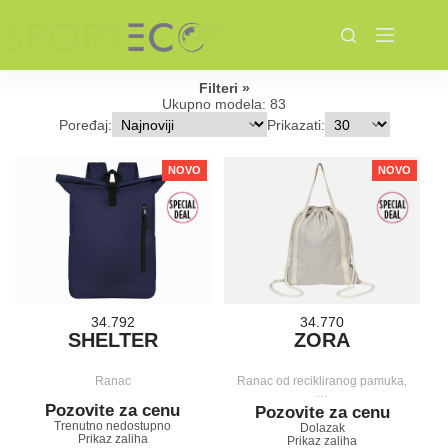
Skip
to
content
Filteri
Ukupno modela: 83
Poređaj:
Prikazati:
NOVO
NOVO
34.792
34.770
SHELTER
ZORA
Ranac
Ranac od recikliranog pamuka,
…
Pozovite za cenu
Pozovite za cenu
Trenutno nedostupno
Dolazak
Prikaz zaliha
Prikaz zaliha