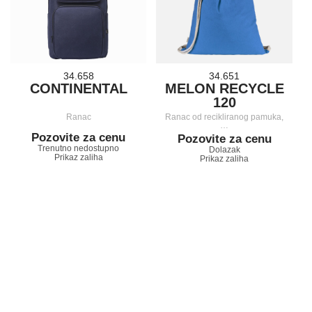
34.658
34.651
CONTINENTAL
MELON RECYCLE
120
Ranac
Ranac od recikliranog pamuka,
…
Pozovite za cenu
Pozovite za cenu
Trenutno nedostupno
Dolazak
Prikaz zaliha
Prikaz zaliha