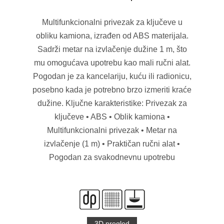
Multifunkcionalni privezak za ključeve u
obliku kamiona, izrađen od ABS materijala.
Sadrži metar na izvlačenje dužine 1 m, što
mu omogućava upotrebu kao mali ručni alat.
Pogodan je za kancelariju, kuću ili radionicu,
posebno kada je potrebno brzo izmeriti kraće
dužine. Ključne karakteristike: Privezak za
ključeve • ABS • Oblik kamiona •
Multifunkcionalni privezak • Metar na
izvlačenje (1 m) • Praktičan ručni alat •
Pogodan za svakodnevnu upotrebu
3D pregled