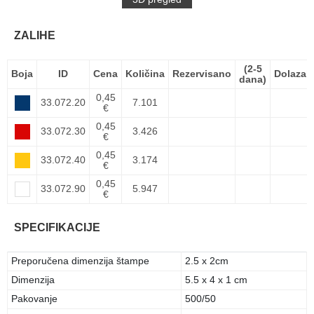
ZALIHE
(2-5
Boja
ID
Cena
Količina
Rezervisano
Dolazak
dana)
0,45
33.072.20
7.101
€
0,45
33.072.30
3.426
€
0,45
33.072.40
3.174
€
0,45
33.072.90
5.947
€
SPECIFIKACIJE
Preporučena dimenzija štampe
2.5 x 2cm
Dimenzija
5.5 x 4 x 1 cm
Pakovanje
500/50