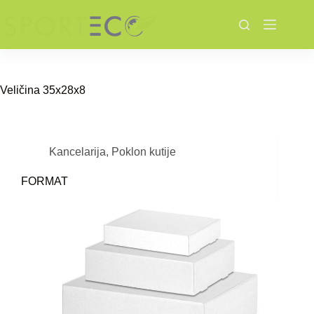
Skip
to
content
Veličina
35x28x8
Kancelarija
,
Poklon kutije
FORMAT