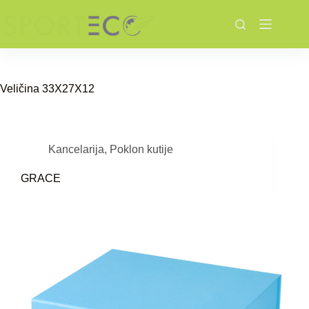
Skip
to
content
Veličina
33X27X12
Kancelarija
,
Poklon kutije
GRACE