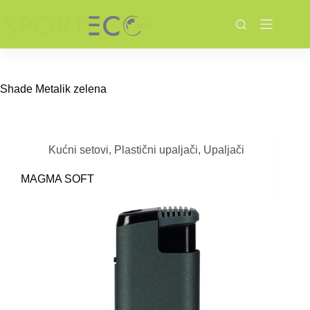
Skip
to
content
Shade
Metalik zelena
Kućni setovi
,
Plastični upaljači
,
Upaljači
MAGMA SOFT