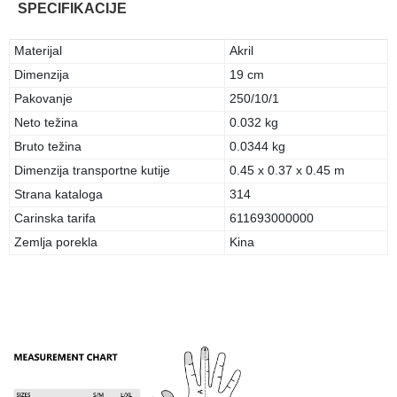
SPECIFIKACIJE
Materijal
Akril
Dimenzija
19 cm
Pakovanje
250/10/1
Neto težina
0.032 kg
Bruto težina
0.0344 kg
Dimenzija transportne kutije
0.45 x 0.37 x 0.45 m
Strana kataloga
314
Carinska tarifa
611693000000
Zemlja porekla
Kina