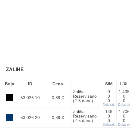
ZALIHE
Boja
ID
Cena
S/M
L/XL
Zaliha
0
1.435
Rezervisano
0
0
53.026.10
0,89 €
(2-5 dana)
0
0
Dolazak
Dolazak
Zaliha
148
1.706
Rezervisano
0
0
53.026.20
0,89 €
(2-5 dana)
0
0
Dolazak
Dolazak