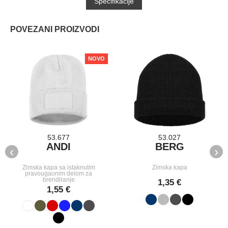
Specifikacije
POVEZANI PROIZVODI
NOVO
53.677
53.027
ANDI
BERG
‹
›
Zimska kapa sa istaknutim
Zimska kapa
pravougaonim delom za
brendiranje
1,35 €
1,55 €