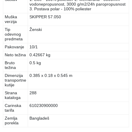
vodonepropusnost, 3000 g/m2/24h paropropusnost
3. Postava polar - 100% poliester
Muška
SKIPPER 57.050
verzija
Tip
Ženski
odevnog
predmeta
Pakovanje
10/1
Neto težina
0.42667 kg
Bruto
0.5 kg
težina
Dimenzija
0.385 x 0.18 x 0.545 m
transportne
kutije
Strana
288
kataloga
Carinska
610230900000
tarifa
Zemlja
Bangladeš
porekla