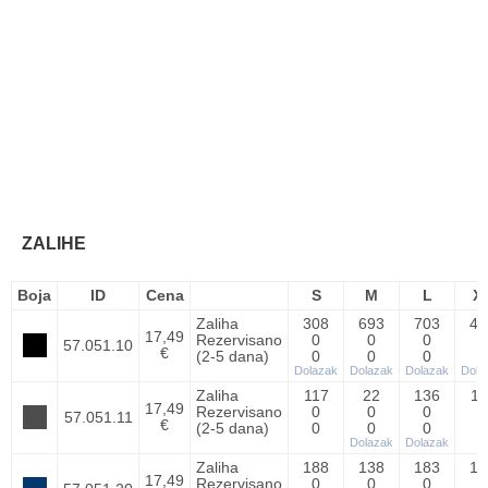
ZALIHE
Boja
ID
Cena
S
M
L
X
Zaliha
308
693
703
40
17,49
Rezervisano
0
0
0
0
57.051.10
€
(2-5 dana)
0
0
0
0
Dolazak
Dolazak
Dolazak
Dola
Zaliha
117
22
136
11
17,49
Rezervisano
0
0
0
0
57.051.11
€
(2-5 dana)
0
0
0
0
Dolazak
Dolazak
Zaliha
188
138
183
12
17,49
Rezervisano
0
0
0
0