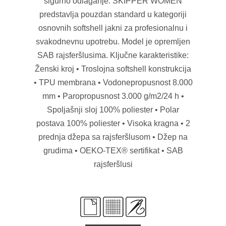
sigurno odlaganje. SKIPPER WOMEN
predstavlja pouzdan standard u kategoriji
osnovnih softshell jakni za profesionalnu i
svakodnevnu upotrebu. Model je opremljen
SAB rajsferšlusima. Ključne karakteristike:
Ženski kroj • Troslojna softshell konstrukcija
• TPU membrana • Vodonepropusnost 8.000
mm • Paropropusnost 3.000 g/m2/24 h •
Spoljašnji sloj 100% poliester • Polar
postava 100% poliester • Visoka kragna • 2
prednja džepa sa rajsferšlusom • Džep na
grudima • OEKO-TEX® sertifikat • SAB
rajsferšlusi