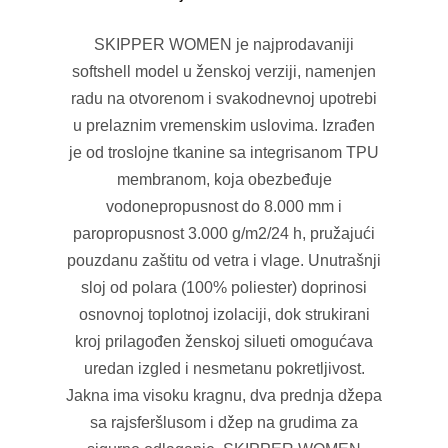
SKIPPER WOMEN je najprodavaniji
softshell model u ženskoj verziji, namenjen
radu na otvorenom i svakodnevnoj upotrebi
u prelaznim vremenskim uslovima. Izrađen
je od troslojne tkanine sa integrisanom TPU
membranom, koja obezbeđuje
vodonepropusnost do 8.000 mm i
paropropusnost 3.000 g/m2/24 h, pružajući
pouzdanu zaštitu od vetra i vlage. Unutrašnji
sloj od polara (100% poliester) doprinosi
osnovnoj toplotnoj izolaciji, dok strukirani
kroj prilagođen ženskoj silueti omogućava
uredan izgled i nesmetanu pokretljivost.
Jakna ima visoku kragnu, dva prednja džepa
sa rajsferšlusom i džep na grudima za