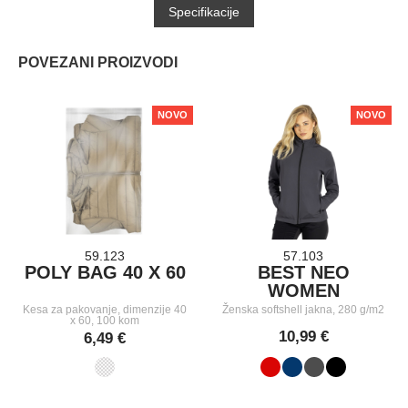
Specifikacije
POVEZANI PROIZVODI
NOVO
NOVO
59.123
57.103
POLY BAG 40 X 60
BEST NEO
WOMEN
Kesa za pakovanje, dimenzije 40
Ženska softshell jakna, 280 g/m2
x 60, 100 kom
10,99 €
6,49 €