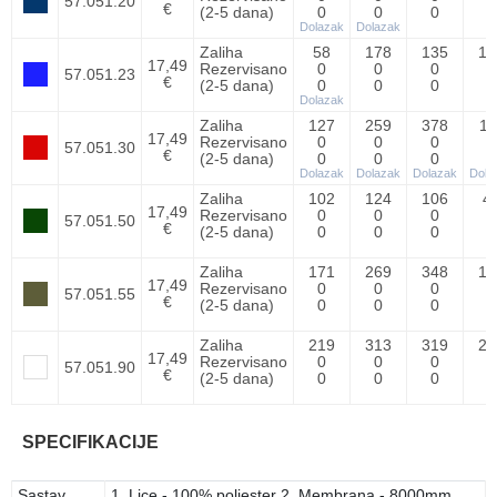
57.051.20
€
(2-5 dana)
0
0
0
0
Dolazak
Dolazak
Zaliha
58
178
135
12
17,49
Rezervisano
0
0
0
0
57.051.23
€
(2-5 dana)
0
0
0
0
Dolazak
Zaliha
127
259
378
11
17,49
Rezervisano
0
0
0
0
57.051.30
€
(2-5 dana)
0
0
0
0
Dolazak
Dolazak
Dolazak
Dola
Zaliha
102
124
106
4
17,49
Rezervisano
0
0
0
0
57.051.50
€
(2-5 dana)
0
0
0
0
Zaliha
171
269
348
14
17,49
Rezervisano
0
0
0
0
57.051.55
€
(2-5 dana)
0
0
0
0
Zaliha
219
313
319
22
17,49
Rezervisano
0
0
0
0
57.051.90
€
(2-5 dana)
0
0
0
0
SPECIFIKACIJE
Sastav
1. Lice - 100% poliester 2. Membrana - 8000mm