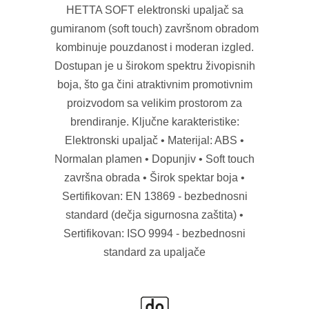
HETTA SOFT elektronski upaljač sa
gumiranom (soft touch) završnom obradom
kombinuje pouzdanost i moderan izgled.
Dostupan je u širokom spektru živopisnih
boja, što ga čini atraktivnim promotivnim
proizvodom sa velikim prostorom za
brendiranje. Ključne karakteristike:
Elektronski upaljač • Materijal: ABS •
Normalan plamen • Dopunjiv • Soft touch
završna obrada • Širok spektar boja •
Sertifikovan: EN 13869 - bezbednosni
standard (dečja sigurnosna zaštita) •
Sertifikovan: ISO 9994 - bezbednosni
standard za upaljače