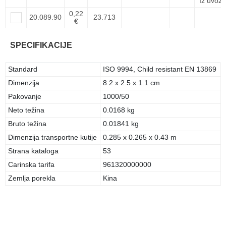
Iz uvoza
0,22
20.089.90
23.713
€
SPECIFIKACIJE
Standard
ISO 9994, Child resistant EN 13869
Dimenzija
8.2 x 2.5 x 1.1 cm
Pakovanje
1000/50
Neto težina
0.0168 kg
Bruto težina
0.01841 kg
Dimenzija transportne kutije
0.285 x 0.265 x 0.43 m
Strana kataloga
53
Carinska tarifa
961320000000
Zemlja porekla
Kina