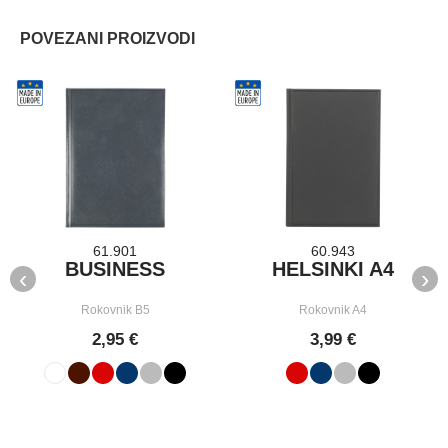
POVEZANI PROIZVODI
61.901
60.943
BUSINESS
HELSINKI A4
‹
›
Rokovnik B5
Rokovnik A4
2,95 €
3,99 €