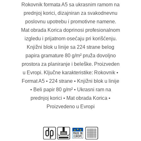
Rokovnik formata A5 sa ukrasnim ramom na
prednjoj korici, dizajniran za svakodnevnu
poslovnu upotrebu i promotivne namene.
Mat obrada Korica doprinosi profesionalnom
izgledu i prijatnom osećaju pri korišćenju.
Knjižni blok u linije sa 224 strane belog
papira gramature 80 g/m² pruža dovoljno
prostora za planiranje i beleške. Proizveden
u Evropi. Ključne karakteristike: Rokovnik •
Format A5 • 224 strane • Knjižni blok u linije
• Beli papir 80 g/m² • Ukrasni ram na
prednjoj korici • Mat obrada Korica •
Proizvedeno u Evropi