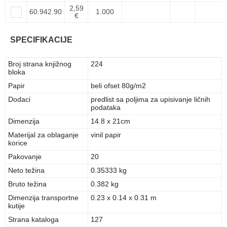
2,59
60.942.90
1.000
€
SPECIFIKACIJE
Broj strana knjižnog
224
bloka
Papir
beli ofset 80g/m2
Dodaci
predlist sa poljima za upisivanje ličnih
podataka
Dimenzija
14.8 x 21cm
Materijal za oblaganje
vinil papir
korice
Pakovanje
20
Neto težina
0.35333 kg
Bruto težina
0.382 kg
Dimenzija transportne
0.23 x 0.14 x 0.31 m
kutije
Strana kataloga
127