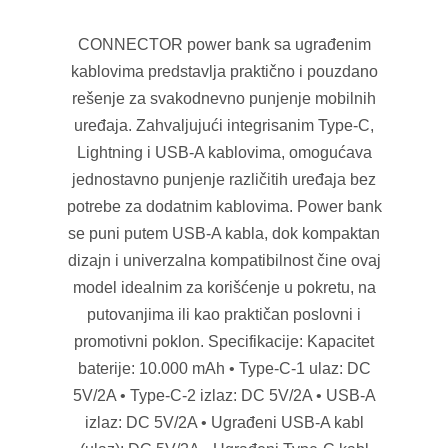
CONNECTOR power bank sa ugrađenim
kablovima predstavlja praktično i pouzdano
rešenje za svakodnevno punjenje mobilnih
uređaja. Zahvaljujući integrisanim Type-C,
Lightning i USB-A kablovima, omogućava
jednostavno punjenje različitih uređaja bez
potrebe za dodatnim kablovima. Power bank
se puni putem USB-A kabla, dok kompaktan
dizajn i univerzalna kompatibilnost čine ovaj
model idealnim za korišćenje u pokretu, na
putovanjima ili kao praktičan poslovni i
promotivni poklon. Specifikacije: Kapacitet
baterije: 10.000 mAh • Type-C-1 ulaz: DC
5V/2A • Type-C-2 izlaz: DC 5V/2A • USB-A
izlaz: DC 5V/2A • Ugrađeni USB-A kabl