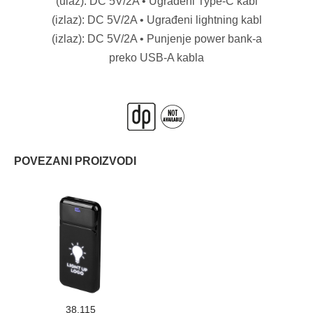
(ulaz): DC 5V/2A • Ugrađeni Type-C kabl
(izlaz): DC 5V/2A • Ugrađeni lightning kabl
(izlaz): DC 5V/2A • Punjenje power bank-a
preko USB-A kabla
POVEZANI PROIZVODI
38.115