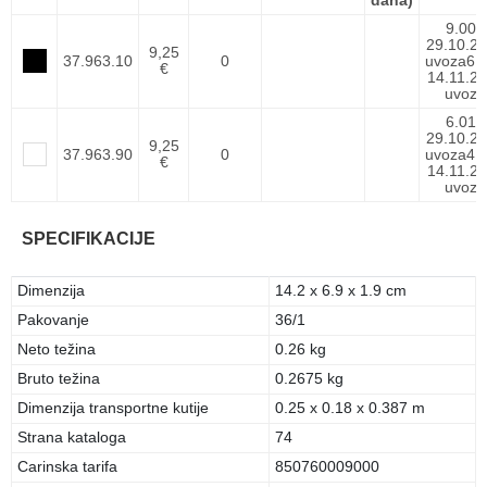
dana)
9.000
29.10.26
9,25
37.963.10
0
uvoza
6.
€
14.11.26
uvoza
6.012
29.10.26
9,25
37.963.90
0
uvoza
4.
€
14.11.26
uvoza
SPECIFIKACIJE
Dimenzija
14.2 x 6.9 x 1.9 cm
Pakovanje
36/1
Neto težina
0.26 kg
Bruto težina
0.2675 kg
Dimenzija transportne kutije
0.25 x 0.18 x 0.387 m
Strana kataloga
74
Carinska tarifa
850760009000