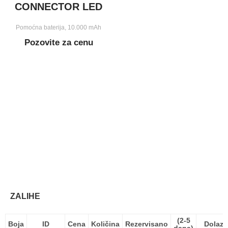
CONNECTOR LED
Pomoćna baterija, 10.000 mAh
Pozovite za cenu
ZALIHE
(2-5
Boja
ID
Cena
Količina
Rezervisano
Dolaza