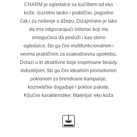
CHARM je ogledalce sa kućištem od eko
kože, izuzetno tanko i praktično, pogodno
čak i za nošenje u džepu. Dizajnirano je tako
da ima odgovarajući oslonac koji mu
omogućava da posluži i kao stono
ogledalce, što ga čini multifunkcionalnim i
veoma praktičnim za svakodnevnu upotrebu.
Dolazi u tri atraktivne boje inspirisane beauty
industrijom, što ga čini idealnim promotivnim
poklonom za brendirane kampanje,
kozmetičke događaje i poklon pakete.
Ključne karakteristike: Materijal: eko koža