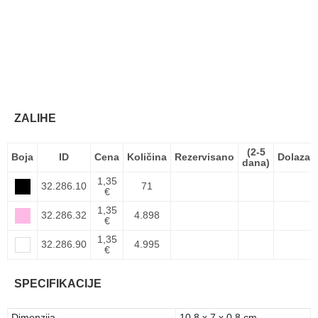
ZALIHE
(2-5
Boja
ID
Cena
Količina
Rezervisano
Dolazak
dana)
1,35
32.286.10
71
€
1,35
32.286.32
4.898
€
1,35
32.286.90
4.995
€
SPECIFIKACIJE
Dimenzija
10.8 x 7 x 0.8 cm