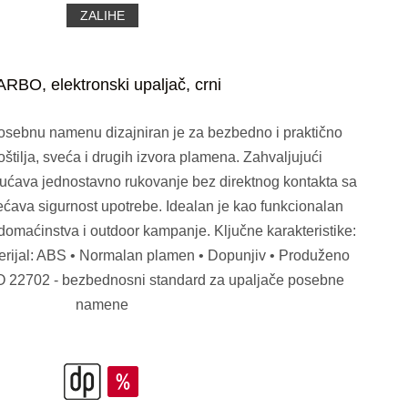
ZALIHE
RBO, elektronski upaljač, crni
sebnu namenu dizajniran je za bezbedno i praktično
oštilja, sveća i drugih izvora plamena. Zahvaljujući
ćava jednostavno rukovanje bez direktnog kontakta sa
ava sigurnost upotrebe. Idealan je kao funkcionalan
domaćinstva i outdoor kampanje. Ključne karakteristike:
aterijal: ABS • Normalan plamen • Dopunjiv • Produženo
ISO 22702 - bezbednosni standard za upaljače posebne
namene