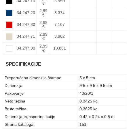
34.247.10
5.950
€
2,99
34.247.20
8.374
€
2,99
34.247.30
7.107
€
2,99
34.247.71
3.902
€
2,99
34.247.90
13.861
€
SPECIFIKACIJE
Preporučena dimenzija štampe
5 x 5 cm
Dimenzija
9.5 x 9.5 x 9.5 cm
Pakovanje
40/20/1
Neto težina
0.3425 kg
Bruto težina
0.3625 kg
Dimenzija transportne kutije
0.42 x 0.24 x 0.5 m
Strana kataloga
151