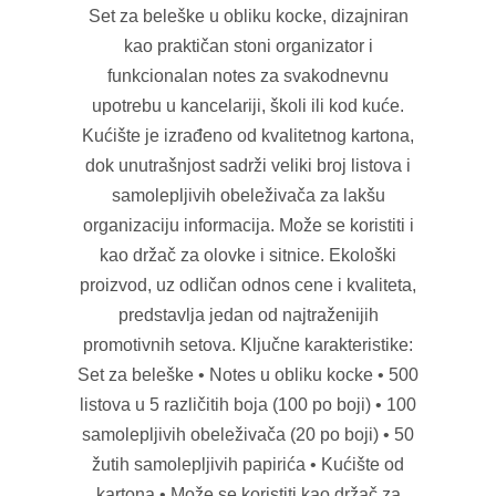
Set za beleške u obliku kocke, dizajniran
kao praktičan stoni organizator i
funkcionalan notes za svakodnevnu
upotrebu u kancelariji, školi ili kod kuće.
Kućište je izrađeno od kvalitetnog kartona,
dok unutrašnjost sadrži veliki broj listova i
samolepljivih obeleživača za lakšu
organizaciju informacija. Može se koristiti i
kao držač za olovke i sitnice. Ekološki
proizvod, uz odličan odnos cene i kvaliteta,
predstavlja jedan od najtraženijih
promotivnih setova. Ključne karakteristike:
Set za beleške • Notes u obliku kocke • 500
listova u 5 različitih boja (100 po boji) • 100
samolepljivih obeleživača (20 po boji) • 50
žutih samolepljivih papirića • Kućište od
kartona • Može se koristiti kao držač za