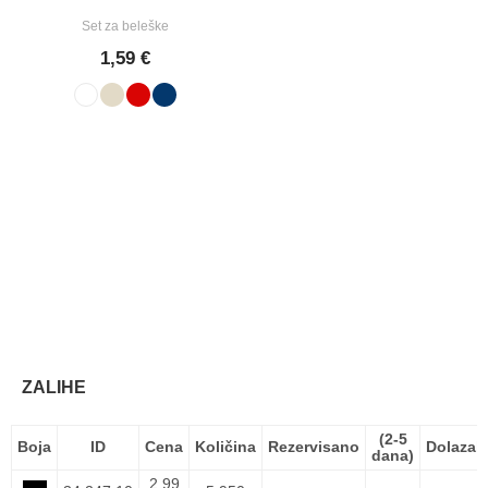
Set za beleške
1,59 €
ZALIHE
(2-5
Boja
ID
Cena
Količina
Rezervisano
Dolazak
dana)
2,99