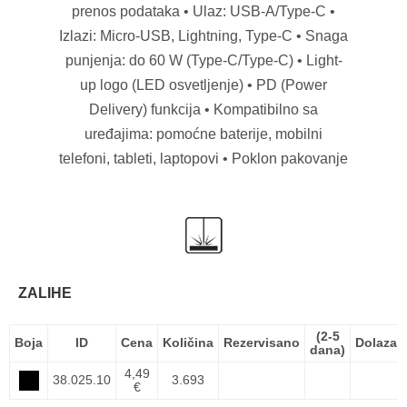
prenos podataka • Ulaz: USB-A/Type-C •
Izlazi: Micro-USB, Lightning, Type-C • Snaga
punjenja: do 60 W (Type-C/Type-C) • Light-
up logo (LED osvetljenje) • PD (Power
Delivery) funkcija • Kompatibilno sa
uređajima: pomoćne baterije, mobilni
telefoni, tableti, laptopovi • Poklon pakovanje
ZALIHE
(2-5
Boja
ID
Cena
Količina
Rezervisano
Dolazak
dana)
4,49
38.025.10
3.693
€