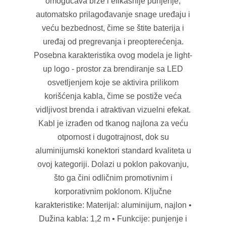
omogućava brže i efikasnije punjenje,
automatsko prilagođavanje snage uređaju i
veću bezbednost, čime se štite baterija i
uređaj od pregrevanja i preopterećenja.
Posebna karakteristika ovog modela je light-
up logo - prostor za brendiranje sa LED
osvetljenjem koje se aktivira prilikom
korišćenja kabla, čime se postiže veća
vidljivost brenda i atraktivan vizuelni efekat.
Kabl je izrađen od tkanog najlona za veću
otpornost i dugotrajnost, dok su
aluminijumski konektori standard kvaliteta u
ovoj kategoriji. Dolazi u poklon pakovanju,
što ga čini odličnim promotivnim i
korporativnim poklonom. Ključne
karakteristike: Materijal: aluminijum, najlon •
Dužina kabla: 1,2 m • Funkcije: punjenje i