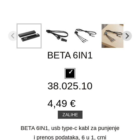
BETA 6IN1
38.025.10
4,49 €
ZALIHE
BETA 6IN1, usb type-c kabl za punjenje
i prenos podataka, 6 u 1, crni