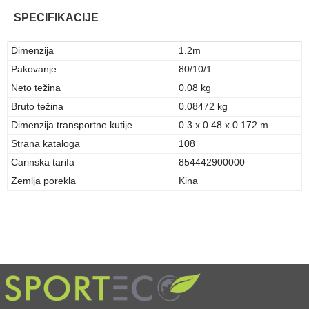
SPECIFIKACIJE
Dimenzija
1.2m
Pakovanje
80/10/1
Neto težina
0.08 kg
Bruto težina
0.08472 kg
Dimenzija transportne kutije
0.3 x 0.48 x 0.172 m
Strana kataloga
108
Carinska tarifa
854442900000
Zemlja porekla
Kina