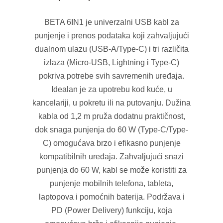
BETA 6IN1 je univerzalni USB kabl za
punjenje i prenos podataka koji zahvaljujući
dualnom ulazu (USB-A/Type-C) i tri različita
izlaza (Micro-USB, Lightning i Type-C)
pokriva potrebe svih savremenih uređaja.
Idealan je za upotrebu kod kuće, u
kancelariji, u pokretu ili na putovanju. Dužina
kabla od 1,2 m pruža dodatnu praktičnost,
dok snaga punjenja do 60 W (Type-C/Type-
C) omogućava brzo i efikasno punjenje
kompatibilnih uređaja. Zahvaljujući snazi
punjenja do 60 W, kabl se može koristiti za
punjenje mobilnih telefona, tableta,
laptopova i pomoćnih baterija. Podržava i
PD (Power Delivery) funkciju, koja