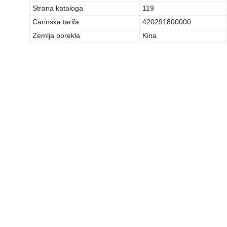
Strana kataloga
119
Carinska tarifa
420291800000
Zemlja porekla
Kina