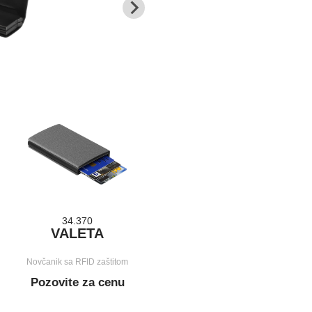
34.370
VALETA
Novčanik sa RFID zaštitom
Pozovite za cenu