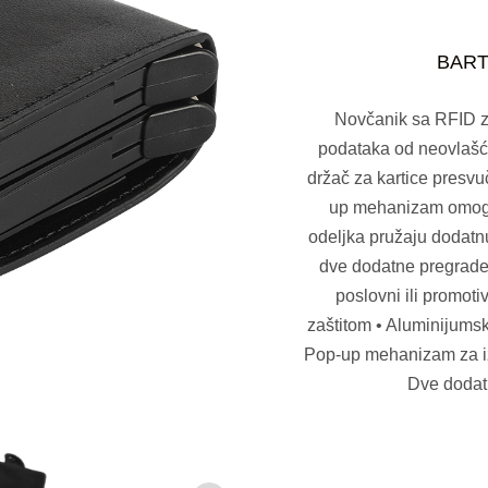
BARTE
Novčanik sa RFID za
podataka od neovlašće
držač za kartice presvu
up mehanizam omoguć
odeljka pružaju dodatnu
dve dodatne pregrade 
poslovni ili promoti
zaštitom • Aluminijums
Pop-up mehanizam za izv
Dve dodat