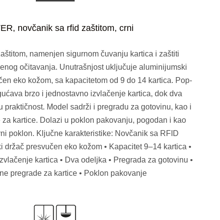
R, novčanik sa rfid zaštitom, crni
štitom, namenjen sigurnom čuvanju kartica i zaštiti
nog očitavanja. Unutrašnjost uključuje aluminijumski
čen eko kožom, sa kapacitetom od 9 do 14 kartica. Pop-
ava brzo i jednostavno izvlačenje kartica, dok dva
 praktičnost. Model sadrži i pregradu za gotovinu, kao i
za kartice. Dolazi u poklon pakovanju, pogodan i kao
vni poklon. Ključne karakteristike: Novčanik sa RFID
ki držač presvučen eko kožom • Kapacitet 9–14 kartica •
lačenje kartica • Dva odeljka • Pregrada za gotovinu •
ne pregrade za kartice • Poklon pakovanje