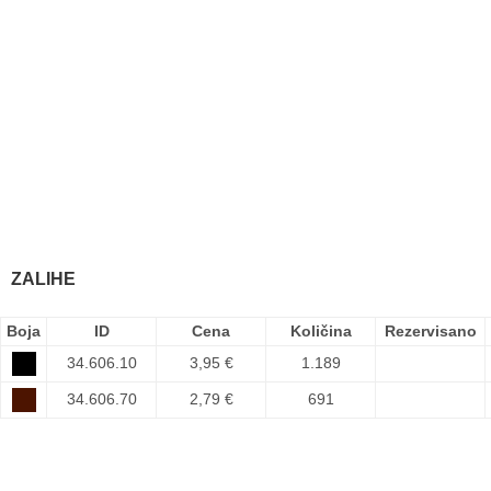
ZALIHE
Boja
ID
Cena
Količina
Rezervisano
34.606.10
3,95 €
1.189
34.606.70
2,79 €
691