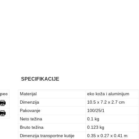
SPECIFIKACIJE
pec
Materijal
eko koža i aluminijum
Dimenzija
10.5 x 7.2 x 2.7 cm
Pakovanje
100/25/1
Neto težina
0.1 kg
Bruto težina
0.123 kg
Dimenzija transportne kutije
0.35 x 0.27 x 0.41 m