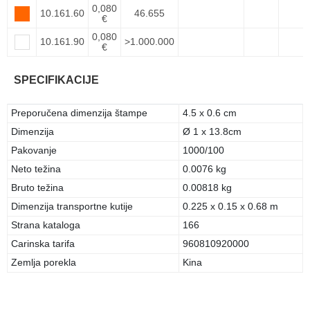
0,080
10.161.60
46.655
€
0,080
10.161.90
>1.000.000
€
SPECIFIKACIJE
Preporučena dimenzija štampe
4.5 x 0.6 cm
Dimenzija
Ø 1 x 13.8cm
Pakovanje
1000/100
Neto težina
0.0076 kg
Bruto težina
0.00818 kg
Dimenzija transportne kutije
0.225 x 0.15 x 0.68 m
Strana kataloga
166
Carinska tarifa
960810920000
Zemlja porekla
Kina